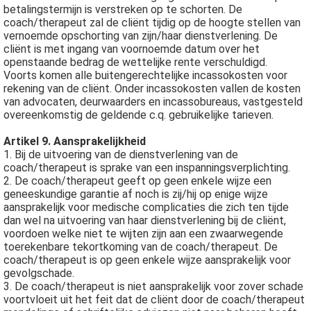
betalingstermijn is verstreken op te schorten. De
coach/therapeut zal de cliënt tijdig op de hoogte stellen van
vernoemde opschorting van zijn/haar dienstverlening. De
cliënt is met ingang van voornoemde datum over het
openstaande bedrag de wettelijke rente verschuldigd.
Voorts komen alle buitengerechtelijke incassokosten voor
rekening van de cliënt. Onder incassokosten vallen de kosten
van advocaten, deurwaarders en incassobureaus, vastgesteld
overeenkomstig de geldende c.q. gebruikelijke tarieven.
Artikel 9. Aansprakelijkheid
1. Bij de uitvoering van de dienstverlening van de
coach/therapeut is sprake van een inspanningsverplichting.
2. De coach/therapeut geeft op geen enkele wijze een
geneeskundige garantie af noch is zij/hij op enige wijze
aansprakelijk voor medische complicaties die zich ten tijde
dan wel na uitvoering van haar dienstverlening bij de cliënt,
voordoen welke niet te wijten zijn aan een zwaarwegende
toerekenbare tekortkoming van de coach/therapeut. De
coach/therapeut is op geen enkele wijze aansprakelijk voor
gevolgschade.
3. De coach/therapeut is niet aansprakelijk voor zover schade
voortvloeit uit het feit dat de cliënt door de coach/therapeut