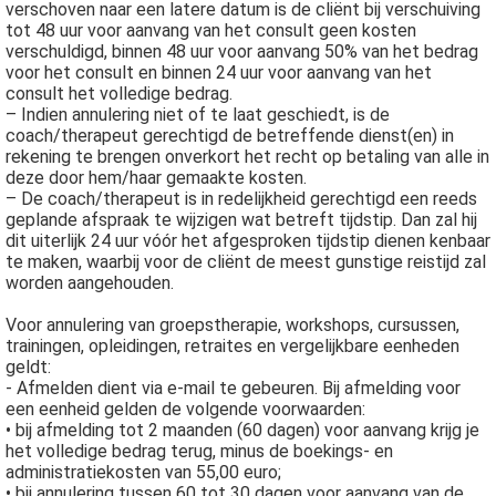
verschoven naar een latere datum is de cliënt bij verschuiving
tot 48 uur voor aanvang van het consult geen kosten
verschuldigd, binnen 48 uur voor aanvang 50% van het bedrag
voor het consult en binnen 24 uur voor aanvang van het
consult het volledige bedrag.
– Indien annulering niet of te laat geschiedt, is de
coach/therapeut gerechtigd de betreffende dienst(en) in
rekening te brengen onverkort het recht op betaling van alle in
deze door hem/haar gemaakte kosten.
– De coach/therapeut is in redelijkheid gerechtigd een reeds
geplande afspraak te wijzigen wat betreft tijdstip. Dan zal hij
dit uiterlijk 24 uur vóór het afgesproken tijdstip dienen kenbaar
te maken, waarbij voor de cliënt de meest gunstige reistijd zal
worden aangehouden.
Voor annulering van groepstherapie, workshops, cursussen,
trainingen, opleidingen, retraites en vergelijkbare eenheden
geldt:
- Afmelden dient via e-mail te gebeuren. Bij afmelding voor
een eenheid gelden de volgende voorwaarden:
• bij afmelding tot 2 maanden (60 dagen) voor aanvang krijg je
het volledige bedrag terug, minus de boekings- en
administratiekosten van 55,00 euro;
• bij annulering tussen 60 tot 30 dagen voor aanvang van de