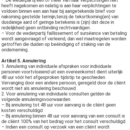
– De wederpartij één of meer van haar verplichtingen niet
heeft nagekomen en nalatig is aan haar verplichtingen te
voldoen binnen een aan haar bij aangetekende brief voor
nakoming gestelde termijn,tenzij de tekortkoming(en) van
dusdanige aard of geringe betekenis is (zijn) dat deze in
redelijkheid geen ontbinding rechtvaardigen.
– Voor de wederpartij faillissement of surséance van betaling
wordt aangevraagd of verleend, dan wel maatregelen worden
getroffen die duiden op beëindiging of staking van de
onderneming.
Artikel 5. Annulering
1. Annulering van individuele afspraken voor individuele
personen voortvloeiend uit een overeenkomst dient uiterlijk
48 uur vóór het afgesproken tijdstip te geschieden.
Vervanging door een andere persoon, geregeld door de cliënt
wordt niet als annulering beschouwd.
2. Voor annulering van individuele consulten gelden de
volgende annuleringsvoorwaarden.
– Bij annulering tot 48 uur voor aanvang is de cliënt geen
kosten verschuldigd.
– Bij annulering binnen 48 uur voor aanvang van een consult is
de cliënt 100% van het bedrag voor het consult verschuldigd.
– Indien een consult op verzoek van een cliënt wordt