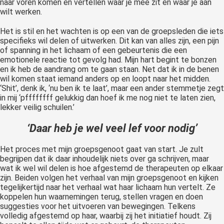
naar voren komen en vertellen waar je mee zit en waar je aan
wilt werken.
Het is stil en het wachten is op een van de groepsleden die iets
specifieks wil delen of uitwerken. Dit kan van alles zijn, een pijn
of spanning in het lichaam of een gebeurtenis die een
emotionele reactie tot gevolg had. Mijn hart begint te bonzen
en ik heb de aandrang om te gaan staan. Net dat ik in de benen
wil komen staat iemand anders op en loopt naar het midden.
‘Shit’, denk ik, ‘nu ben ik te laat’, maar een ander stemmetje zegt
in mij ‘pffffffff gelukkig dan hoef ik me nog niet te laten zien,
lekker veilig schuilen.’
‘Daar heb je wel veel lef voor nodig’
Het proces met mijn groepsgenoot gaat van start. Je zult
begrijpen dat ik daar inhoudelijk niets over ga schrijven, maar
wat ik wel wil delen is hoe afgestemd de therapeuten op elkaar
zijn. Beiden volgen het verhaal van mijn groepsgenoot en kijken
tegelijkertijd naar het verhaal wat haar lichaam hun vertelt. Ze
koppelen hun waarnemingen terug, stellen vragen en doen
suggesties voor het uitvoeren van bewegingen. Telkens
volledig afgestemd op haar, waarbij zij het initiatief houdt. Zij