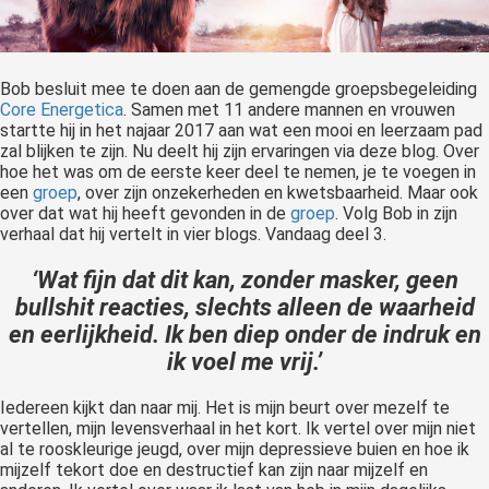
Bob besluit mee te doen aan de gemengde groepsbegeleiding
Core Energetica
. Samen met 11 andere mannen en vrouwen
startte hij in het najaar 2017 aan wat een mooi en leerzaam pad
zal blijken te zijn. Nu deelt hij zijn ervaringen via deze blog. Over
hoe het was om de eerste keer deel te nemen, je te voegen in
een
groep
, over zijn onzekerheden en kwetsbaarheid. Maar ook
over dat wat hij heeft gevonden in de
groep
. Volg Bob in zijn
verhaal dat hij vertelt in vier blogs. Vandaag deel 3.
‘Wat fijn dat dit kan, zonder masker, geen
bullshit reacties, slechts alleen de waarheid
en eerlijkheid. Ik ben diep onder de indruk en
ik voel me vrij.’
Iedereen kijkt dan naar mij. Het is mijn beurt over mezelf te
vertellen, mijn levensverhaal in het kort. Ik vertel over mijn niet
al te rooskleurige jeugd, over mijn depressieve buien en hoe ik
mijzelf tekort doe en destructief kan zijn naar mijzelf en