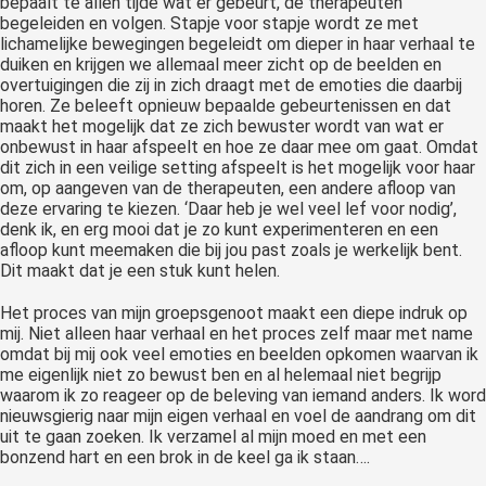
bepaalt te allen tijde wat er gebeurt, de therapeuten
begeleiden en volgen. Stapje voor stapje wordt ze met
lichamelijke bewegingen begeleidt om dieper in haar verhaal te
duiken en krijgen we allemaal meer zicht op de beelden en
overtuigingen die zij in zich draagt met de emoties die daarbij
horen. Ze beleeft opnieuw bepaalde gebeurtenissen en dat
maakt het mogelijk dat ze zich bewuster wordt van wat er
onbewust in haar afspeelt en hoe ze daar mee om gaat. Omdat
dit zich in een veilige setting afspeelt is het mogelijk voor haar
om, op aangeven van de therapeuten, een andere afloop van
deze ervaring te kiezen. ‘Daar heb je wel veel lef voor nodig’,
denk ik, en erg mooi dat je zo kunt experimenteren en een
afloop kunt meemaken die bij jou past zoals je werkelijk bent.
Dit maakt dat je een stuk kunt helen.
Het proces van mijn groepsgenoot maakt een diepe indruk op
mij. Niet alleen haar verhaal en het proces zelf maar met name
omdat bij mij ook veel emoties en beelden opkomen waarvan ik
me eigenlijk niet zo bewust ben en al helemaal niet begrijp
waarom ik zo reageer op de beleving van iemand anders. Ik word
nieuwsgierig naar mijn eigen verhaal en voel de aandrang om dit
uit te gaan zoeken. Ik verzamel al mijn moed en met een
bonzend hart en een brok in de keel ga ik staan….