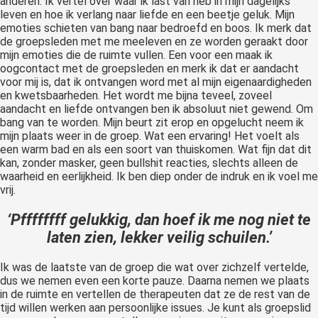
anderen. Ik vertel over waar ik last van heb in mijn dagelijks
leven en hoe ik verlang naar liefde en een beetje geluk. Mijn
emoties schieten van bang naar bedroefd en boos. Ik merk dat
de groepsleden met me meeleven en ze worden geraakt door
mijn emoties die de ruimte vullen. Een voor een maak ik
oogcontact met de groepsleden en merk ik dat er aandacht
voor mij is, dat ik ontvangen word met al mijn eigenaardigheden
en kwetsbaarheden. Het wordt me bijna teveel, zoveel
aandacht en liefde ontvangen ben ik absoluut niet gewend. Om
bang van te worden. Mijn beurt zit erop en opgelucht neem ik
mijn plaats weer in de groep. Wat een ervaring! Het voelt als
een warm bad en als een soort van thuiskomen. Wat fijn dat dit
kan, zonder masker, geen bullshit reacties, slechts alleen de
waarheid en eerlijkheid. Ik ben diep onder de indruk en ik voel me
vrij.
‘Pffffffff gelukkig, dan hoef ik me nog niet te
laten zien, lekker veilig schuilen.’
Ik was de laatste van de groep die wat over zichzelf vertelde,
dus we nemen even een korte pauze. Daarna nemen we plaats
in de ruimte en vertellen de therapeuten dat ze de rest van de
tijd willen werken aan persoonlijke issues. Je kunt als groepslid