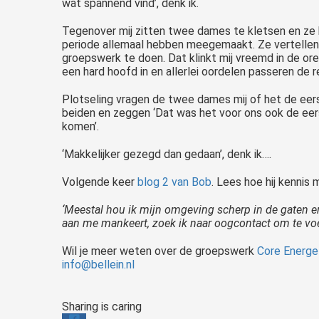
wat spannend vind’, denk ik.
Tegenover mij zitten twee dames te kletsen en ze he
periode allemaal hebben meegemaakt. Ze vertellen elk
groepswerk te doen. Dat klinkt mij vreemd in de oren.
een hard hoofd in en allerlei oordelen passeren de rev
Plotseling vragen de twee dames mij of het de eerst
beiden en zeggen ‘Dat was het voor ons ook de eerst
komen’.
‘Makkelijker gezegd dan gedaan’, denk ik….
Volgende keer
blog 2 van Bob
. Lees hoe hij kennis
‘Meestal hou ik mijn omgeving scherp in de gaten en
aan me mankeert, zoek ik naar oogcontact om te voele
Wil je meer weten over de groepswerk
Core Energe
info@bellein.nl
Sharing is caring