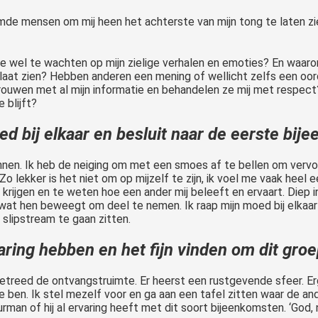
mde mensen om mij heen het achterste van mijn tong te laten zie
 ze wel te wachten op mijn zielige verhalen en emoties? En waaro
 laat zien? Hebben anderen een mening of wellicht zelfs een oor
ouwen met al mijn informatie en behandelen ze mij met respect?
 blijft?
ed bij elkaar en besluit naar de eerste bij
annen. Ik heb de neiging om met een smoes af te bellen om vervol
 Zo lekker is het niet om op mijzelf te zijn, ik voel me vaak heel
krijgen en te weten hoe een ander mij beleeft en ervaart. Diep i
, wat hen beweegt om deel te nemen. Ik raap mijn moed bij elkaar
 slipstream te gaan zitten.
 ervaring hebben en het fijn vinden om dit 
 betreed de ontvangstruimte. Er heerst een rustgevende sfeer. Erg
ste ben. Ik stel mezelf voor en ga aan een tafel zitten waar de 
rman of hij al ervaring heeft met dit soort bijeenkomsten. ‘God, ne