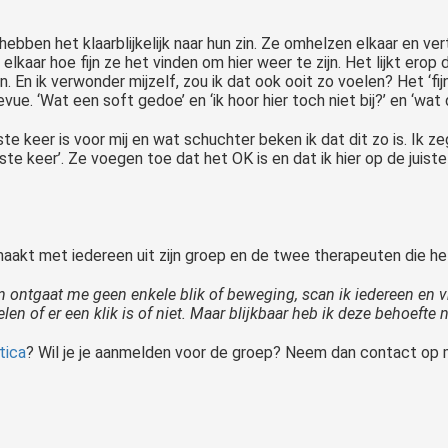
bben het klaarblijkelijk naar hun zin. Ze omhelzen elkaar en ve
aar hoe fijn ze het vinden om hier weer te zijn. Het lijkt erop da
 En ik verwonder mijzelf, zou ik dat ook ooit zo voelen? Het ‘fijn
ue. ‘Wat een soft gedoe’ en ‘ik hoor hier toch niet bij?’ en ‘wat d
e keer is voor mij en wat schuchter beken ik dat dit zo is. Ik ze
e keer’. Ze voegen toe dat het OK is en dat ik hier op de juist
 maakt met iedereen uit zijn groep en de twee therapeuten die h
 ontgaat me geen enkele blik of beweging, scan ik iedereen en vr
n of er een klik is of niet. Maar blijkbaar heb ik deze behoefte 
tica
? Wil je je aanmelden voor de groep? Neem dan contact op