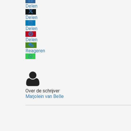
Delen
Delen
Delen
Delen
Reageren
Over de schrijver
Marjolein van Belle