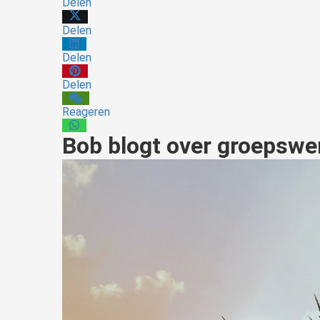
Delen
Delen
Delen
Delen
Reageren
Bob blogt over groepswe