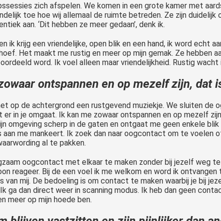
epssessies zich afspelen. We komen in een grote kamer met aardse
delijk toe hoe wij allemaal de ruimte betreden. Ze zijn duideli
entiek aan. ‘Dit hebben ze meer gedaan’, denk ik.
k krijg een vriendelijke, open blik en een hand, ik word echt aan
ets hoef. Het maakt me rustig en meer op mijn gemak. Ze hebben a
oordeeld word. Ik voel alleen maar vriendelijkheid. Rustig wacht
zowaar ontspannen en op mezelf zijn, dat is
met op de achtergrond een rustgevend muziekje. We sluiten de o
 er in je omgaat. Ik kan me zowaar ontspannen en op mezelf zijn, 
jn omgeving scherp in de gaten en ontgaat me geen enkele blik 
 aan me mankeert. Ik zoek dan naar oogcontact om te voelen of er
waarwording al te pakken.
zaam oogcontact met elkaar te maken zonder bij jezelf weg t
oon reageer. Bij de een voel ik me welkom en word ik ontvangen te
 van mij. De bedoeling is om contact te maken waarbij je bij jezelf
Ik ga dan direct weer in scanning modus. Ik heb dan geen conta
d en meer op mijn hoede ben.
blijven vastzitten en zijn pijnlijker dan an