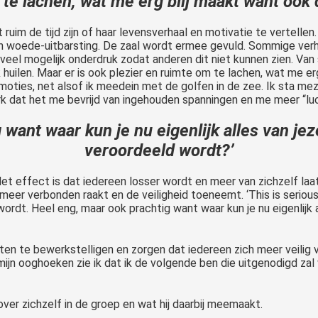
 te lachen, wat me erg blij maakt want ook 
uim de tijd zijn of haar levensverhaal en motivatie te vertellen
n woede-uitbarsting. De zaal wordt ermee gevuld. Sommige verha
veel mogelijk onderdruk zodat anderen dit niet kunnen zien. Va
uilen. Maar er is ook plezier en ruimte om te lachen, wat me erg
ties, net alsof ik meedein met de golfen in de zee. Ik sta mezel
erk dat het me bevrijd van ingehouden spanningen en me meer “lu
want waar kun je nu eigenlijk alles van jez
veroordeeld wordt?’
. Het effect is dat iedereen losser wordt en meer van zichzelf la
 meer verbonden raakt en de veiligheid toeneemt. ‘This is serious 
ordt. Heel eng, maar ook prachtig want waar kun je nu eigenlijk a
n te bewerkstelligen en zorgen dat iedereen zich meer veilig vo
mijn ooghoeken zie ik dat ik de volgende ben die uitgenodigd zal 
 over zichzelf in de groep en wat hij daarbij meemaakt.