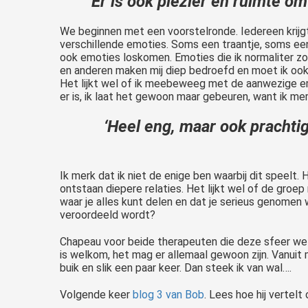
‘Er is ook plezier en ruimte om
We beginnen met een voorstelronde. Iedereen krijgt r
verschillende emoties. Soms een traantje, soms ee
ook emoties loskomen. Emoties die ik normaliter zo
en anderen maken mij diep bedroefd en moet ik ook h
Het lijkt wel of ik meebeweeg met de aanwezige emo
er is, ik laat het gewoon maar gebeuren, want ik m
‘Heel eng, maar ook prachtig 
Ik merk dat ik niet de enige ben waarbij dit speelt
ontstaan diepere relaties. Het lijkt wel of de groep
waar je alles kunt delen en dat je serieus genomen w
veroordeeld wordt?
Chapeau voor beide therapeuten die deze sfeer wete
is welkom, het mag er allemaal gewoon zijn. Vanuit 
buik en slik een paar keer. Dan steek ik van wal….
Volgende keer
blog 3 van Bob
. Lees hoe hij vertelt