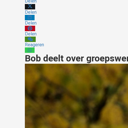
Delen
Delen
Delen
Delen
Reageren
Bob deelt over groepswer