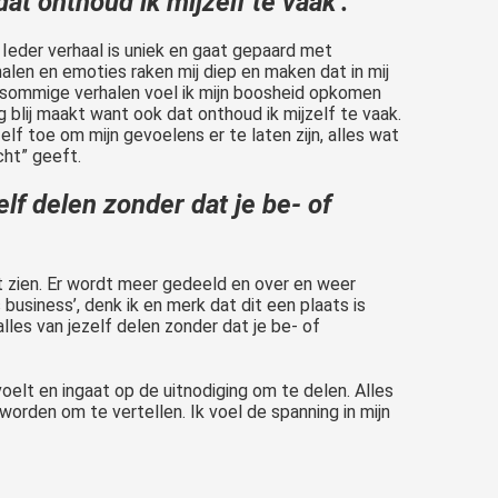
dat onthoud ik mijzelf te vaak’.
. Ieder verhaal is uniek en gaat gepaard met
len en emoties raken mij diep en maken dat in mij
n sommige verhalen voel ik mijn boosheid opkomen
 blij maakt want ook dat onthoud ik mijzelf te vaak.
f toe om mijn gevoelens er te laten zijn, alles wat
cht” geeft.
elf delen zonder dat je be- of
at zien. Er wordt meer gedeeld en over en weer
business’, denk ik en merk dat dit een plaats is
lles van jezelf delen zonder dat je be- of
elt en ingaat op de uitnodiging om te delen. Alles
worden om te vertellen. Ik voel de spanning in mijn