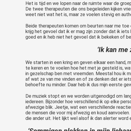
Het is tijd en we lopen naar de ruimte waar de gro
De twee therapeuten die ons begeleiden kijken vrien
weet niet wat het is, maar ze voelen stevig en auth
Beide therapeuten komen om beurten naar me toe en i
krijg het gevoel dat ik er mag zijn zonder dat ik i
goed en ik heb niet het gevoel dat ik bekeken of be
‘Ik kan me 
We starten in een kring en geven elkaar een hand, 
te keren en te voelen hoe het met je gesteld is, wat
in gezelschap ben met vreemden. Meestal hou ik mi
af wat ze van me vinden en of ze denken dat er iets
behoefte nu minder. Daar heb ik dus mijn eerste ge
De muziek stopt en we worden uitgenodigd om lang
iedereen. Bijzonder hoe verschillend ik op elke pers
afwezige blik. Jeetje, wat een verschillende reacties
de mensen die voor mij afwezig en koud aanvoelen. 
die ander uit. Het lijkt wel alsof ik dan alerter wor
‘Sommigen plekken in mijn lichaam 