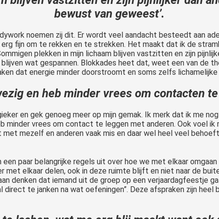
bewust van geweest’.
work noemen zij dit. Er wordt veel aandacht besteedt aan adem
t erg fijn om te rekken en te strekken. Het maakt dat ik de stram
migen plekken in mijn lichaam blijven vastzitten en zijn pijnlijk
 blijven wat gespannen. Blokkades heet dat, weet een van de the
maken dat energie minder doorstroomt en soms zelfs lichamelijk
wezig en heb minder vrees om contacten te
rgieker en gek genoeg meer op mijn gemak. Ik merk dat ik me no
 minder vrees om contact te leggen met anderen. Ook voel ik m
ct met mezelf en anderen vaak mis en daar wel heel veel behoeft
een paar belangrijke regels uit over hoe we met elkaar omgaan t
 met elkaar delen, ook in deze ruimte blijft en niet naar de bui
aan denken dat iemand uit de groep op een verjaardagfeestje gaa
 direct te janken na wat oefeningen”. Deze afspraken zijn heel 