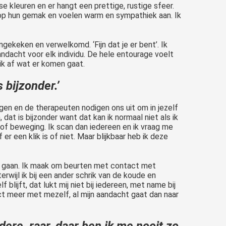
 kleuren en er hangt een prettige, rustige sfeer.
jk op hun gemak en voelen warm en sympathiek aan. Ik
gekeken en verwelkomd. ‘Fijn dat je er bent’. Ik
andacht voor elk individu. De hele entourage voelt
 ik af wat er komen gaat.
 bijzonder.’
gen en de therapeuten nodigen ons uit om in jezelf
dat is bijzonder want dat kan ik normaal niet als ik
of beweging. Ik scan dan iedereen en ik vraag me
 een klik is of niet. Maar blijkbaar heb ik deze
e gaan. Ik maak om beurten met contact met
rwijl ik bij een ander schrik van de koude en
 blijft, dat lukt mij niet bij iedereen, met name bij
ct meer met mezelf, al mijn aandacht gaat dan naar
dere, raar, daar ben ik me nooit zo