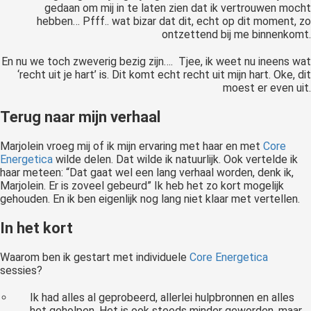
gedaan om mij in te laten zien dat ik vertrouwen mocht
hebben… Pfff.. wat bizar dat dit, echt op dit moment, zo
ontzettend bij me binnenkomt.
En nu we toch zweverig bezig zijn…. Tjee, ik weet nu ineens wat
‘recht uit je hart’ is. Dit komt echt recht uit mijn hart. Oke, dit
moest er even uit.
Terug naar mijn verhaal
Marjolein vroeg mij of ik mijn ervaring met haar en met
Core
Energetica
wilde delen. Dat wilde ik natuurlijk. Ook vertelde ik
haar meteen: “Dat gaat wel een lang verhaal worden, denk ik,
Marjolein. Er is zoveel gebeurd” Ik heb het zo kort mogelijk
gehouden. En ik ben eigenlijk nog lang niet klaar met vertellen.
In het kort
Waarom ben ik gestart met individuele
Core Energetica
sessies?
Ik had alles al geprobeerd, allerlei hulpbronnen en alles
het geholpen. Het is ook steeds minder geworden, maar