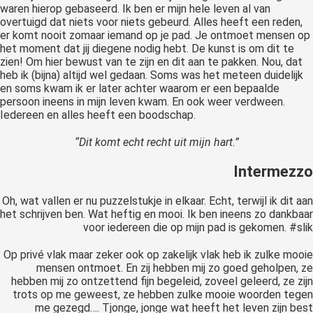
waren hierop gebaseerd. Ik ben er mijn hele leven al van
overtuigd dat niets voor niets gebeurd. Alles heeft een reden,
er komt nooit zomaar iemand op je pad. Je ontmoet mensen op
het moment dat jij diegene nodig hebt. De kunst is om dit te
zien! Om hier bewust van te zijn en dit aan te pakken. Nou, dat
heb ik (bijna) altijd wel gedaan. Soms was het meteen duidelijk
en soms kwam ik er later achter waarom er een bepaalde
persoon ineens in mijn leven kwam. En ook weer verdween.
Iedereen en alles heeft een boodschap.
“Dit komt echt recht uit mijn hart.”
Intermezzo
Oh, wat vallen er nu puzzelstukje in elkaar. Echt, terwijl ik dit aan
het schrijven ben. Wat heftig en mooi. Ik ben ineens zo dankbaar
voor iedereen die op mijn pad is gekomen. #slik
Op privé vlak maar zeker ook op zakelijk vlak heb ik zulke mooie
mensen ontmoet. En zij hebben mij zo goed geholpen, ze
hebben mij zo ontzettend fijn begeleid, zoveel geleerd, ze zijn
trots op me geweest, ze hebben zulke mooie woorden tegen
me gezegd…. Tjonge, jonge wat heeft het leven zijn best