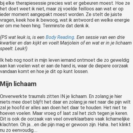
bij elke therapiesessie precies wat er gebeuren moest. Hoe ze
het doet weet ik niet, maar zij voelde feilloos aan wat er op
ieder moment aangepakt moest worden. Ze stelt de juiste
vragen, keek hoe ik bewoog, wat ik antwoord en welke energie
er om me heen hing. Tenminste dat denk ik.
(PS wat leuk is, is een
Body Reading
. Een sessie van een drie
kwartier en dan kijkt en voelt Marjolein of en wat er in je lichaam
speelt. Leuk!)
Ik heb nog nooit in mijn leven iemand ontmoet die zo geweldig
aan kan voelen wat er aan de hand is, waar de diepere oorzaak
vandaan komt en hoe je dit op kunt lossen.
Mijn lichaam
Onverwerkte trauma’s zitten IN je lichaam. En zolang je hier
niets mee doet blijft het daar en zolang je niet naar die pijn wilt
zal je hoofd er alles aan doen het daar te houden. Het niet te
hoeven voelen. Maar vroeg of laat zal het zich tegen je keren.
Dit is ook de oorzaak van veel onverklaarbare vaak lichamelijke
klachten. Oh ja….en die pijn mag er gewoon zijn. Haha.. het klinkt
nu zo eenvoudig….