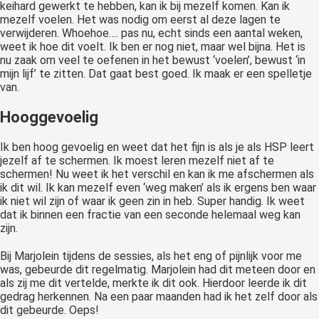
keihard gewerkt te hebben, kan ik bij mezelf komen. Kan ik
mezelf voelen. Het was nodig om eerst al deze lagen te
verwijderen. Whoehoe…. pas nu, echt sinds een aantal weken,
weet ik hoe dit voelt. Ik ben er nog niet, maar wel bijna. Het is
nu zaak om veel te oefenen in het bewust ‘voelen’, bewust ‘in
mijn lijf’ te zitten. Dat gaat best goed. Ik maak er een spelletje
van.
Hooggevoelig
Ik ben hoog gevoelig en weet dat het fijn is als je als HSP leert
jezelf af te schermen. Ik moest leren mezelf niet af te
schermen! Nu weet ik het verschil en kan ik me afschermen als
ik dit wil. Ik kan mezelf even ‘weg maken’ als ik ergens ben waar
ik niet wil zijn of waar ik geen zin in heb. Super handig. Ik weet
dat ik binnen een fractie van een seconde helemaal weg kan
zijn.
Bij Marjolein tijdens de sessies, als het eng of pijnlijk voor me
was, gebeurde dit regelmatig. Marjolein had dit meteen door en
als zij me dit vertelde, merkte ik dit ook. Hierdoor leerde ik dit
gedrag herkennen. Na een paar maanden had ik het zelf door als
dit gebeurde. Oeps!