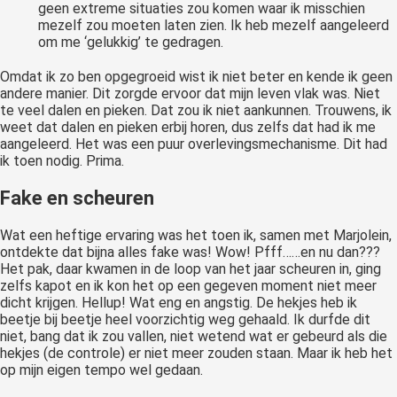
geen extreme situaties zou komen waar ik misschien
mezelf zou moeten laten zien. Ik heb mezelf aangeleerd
om me ‘gelukkig’ te gedragen.
Omdat ik zo ben opgegroeid wist ik niet beter en kende ik geen
andere manier. Dit zorgde ervoor dat mijn leven vlak was. Niet
te veel dalen en pieken. Dat zou ik niet aankunnen. Trouwens, ik
weet dat dalen en pieken erbij horen, dus zelfs dat had ik me
aangeleerd. Het was een puur overlevingsmechanisme. Dit had
ik toen nodig. Prima.
Fake en scheuren
Wat een heftige ervaring was het toen ik, samen met Marjolein,
ontdekte dat bijna alles fake was! Wow! Pfff……en nu dan???
Het pak, daar kwamen in de loop van het jaar scheuren in, ging
zelfs kapot en ik kon het op een gegeven moment niet meer
dicht krijgen. Hellup! Wat eng en angstig. De hekjes heb ik
beetje bij beetje heel voorzichtig weg gehaald. Ik durfde dit
niet, bang dat ik zou vallen, niet wetend wat er gebeurd als die
hekjes (de controle) er niet meer zouden staan. Maar ik heb het
op mijn eigen tempo wel gedaan.