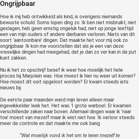
Ongrijpbaar
Hoe ik mij heb ontwikkeld als kind, is overigens niemands
bewuste schuld. Soms lopen ding zo. Ik ben niet misbruikt, niet
geslagen, heb geen ernstig ongeluk had, niet op jonge leeftijd
een van mijn ouders of andere dierbaren verloren. Niets van dit
soort ‘aantoonbare’ dingen. Dat maakte het voor mij ook zo
ongrijpbaar. Ik kon me voorstellen dat als je een van deze
vreselijke dingen had meegehad, dat je dan zo ver kan in de put
kunt zakken.
Nu ik het zo opschrijf besef ik weer hoe moeilijk het hele
proces bij Marjolein was. Hoe moest ik hier nu weer uit komen?
Hoe moest dit ooit opgelost worden? Er kwam steeds iets
nieuws bij.
De eerste paar maanden werd mijn leven alleen maar
ingewikkelder leek het. Het was 1 grote warboel. Er kwamen
verschillende zaken naar boven. Allemaal dingen waar ik ‘naar
toe’ moest van mezelf maar ik wist niet hoe. Ik verloor steeds
meer de controle en dat maakte me ook bang.
“Wat moeilijk vond ik het om te leren mezelf te