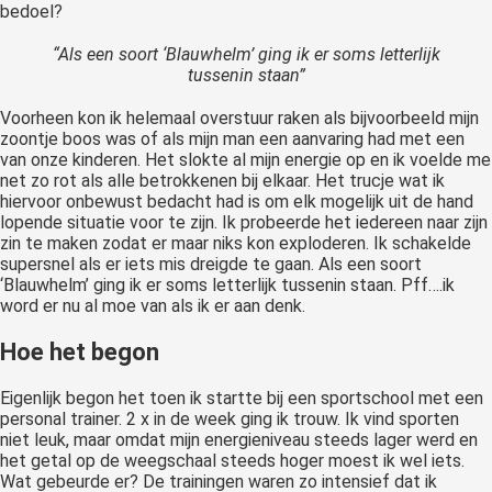
bedoel?
“Als een soort ‘Blauwhelm’ ging ik er soms letterlijk
tussenin staan”
Voorheen kon ik helemaal overstuur raken als bijvoorbeeld mijn
zoontje boos was of als mijn man een aanvaring had met een
van onze kinderen. Het slokte al mijn energie op en ik voelde me
net zo rot als alle betrokkenen bij elkaar. Het trucje wat ik
hiervoor onbewust bedacht had is om elk mogelijk uit de hand
lopende situatie voor te zijn. Ik probeerde het iedereen naar zijn
zin te maken zodat er maar niks kon exploderen. Ik schakelde
supersnel als er iets mis dreigde te gaan. Als een soort
‘Blauwhelm’ ging ik er soms letterlijk tussenin staan. Pff….ik
word er nu al moe van als ik er aan denk.
Hoe het begon
Eigenlijk begon het toen ik startte bij een sportschool met een
personal trainer. 2 x in de week ging ik trouw. Ik vind sporten
niet leuk, maar omdat mijn energieniveau steeds lager werd en
het getal op de weegschaal steeds hoger moest ik wel iets.
Wat gebeurde er? De trainingen waren zo intensief dat ik