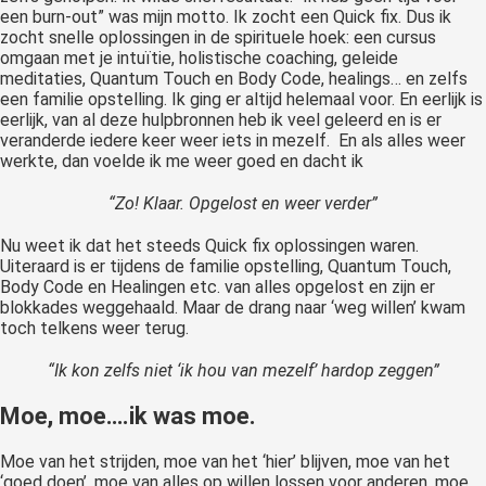
een burn-out” was mijn motto. Ik zocht een Quick fix. Dus ik
zocht snelle oplossingen in de spirituele hoek: een cursus
omgaan met je intuïtie, holistische coaching, geleide
meditaties, Quantum Touch en Body Code, healings… en zelfs
een familie opstelling. Ik ging er altijd helemaal voor. En eerlijk is
eerlijk, van al deze hulpbronnen heb ik veel geleerd en is er
veranderde iedere keer weer iets in mezelf. En als alles weer
werkte, dan voelde ik me weer goed en dacht ik
“Zo! Klaar. Opgelost en weer verder”
Nu weet ik dat het steeds Quick fix oplossingen waren.
Uiteraard is er tijdens de familie opstelling, Quantum Touch,
Body Code en Healingen etc. van alles opgelost en zijn er
blokkades weggehaald. Maar de drang naar ‘weg willen’ kwam
toch telkens weer terug.
“Ik kon zelfs niet ‘ik hou van mezelf’ hardop zeggen”
Moe, moe….ik was moe.
Moe van het strijden, moe van het ‘hier’ blijven, moe van het
‘goed doen’, moe van alles op willen lossen voor anderen, moe