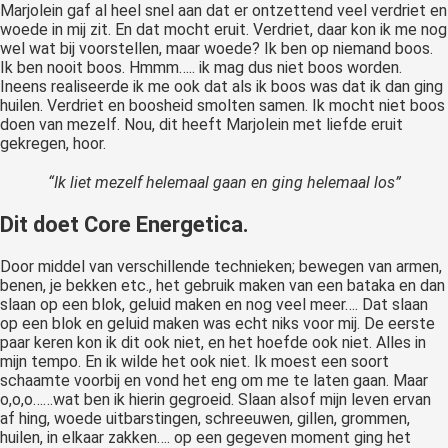
Marjolein gaf al heel snel aan dat er ontzettend veel verdriet en
woede in mij zit. En dat mocht eruit. Verdriet, daar kon ik me nog
wel wat bij voorstellen, maar woede? Ik ben op niemand boos.
Ik ben nooit boos. Hmmm….. ik mag dus niet boos worden.
Ineens realiseerde ik me ook dat als ik boos was dat ik dan ging
huilen. Verdriet en boosheid smolten samen. Ik mocht niet boos
doen van mezelf. Nou, dit heeft Marjolein met liefde eruit
gekregen, hoor.
“Ik liet mezelf helemaal gaan en ging helemaal los”
Dit doet Core Energetica.
Door middel van verschillende technieken; bewegen van armen,
benen, je bekken etc., het gebruik maken van een bataka en dan
slaan op een blok, geluid maken en nog veel meer…. Dat slaan
op een blok en geluid maken was echt niks voor mij. De eerste
paar keren kon ik dit ook niet, en het hoefde ook niet. Alles in
mijn tempo. En ik wilde het ook niet. Ik moest een soort
schaamte voorbij en vond het eng om me te laten gaan. Maar
o,o,o……wat ben ik hierin gegroeid. Slaan alsof mijn leven ervan
af hing, woede uitbarstingen, schreeuwen, gillen, grommen,
huilen, in elkaar zakken…. op een gegeven moment ging het