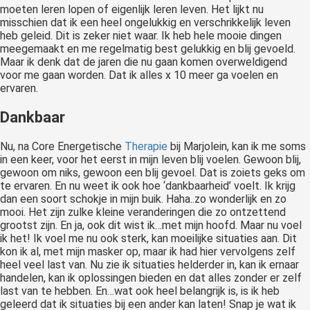
moeten leren lopen of eigenlijk leren leven. Het lijkt nu
misschien dat ik een heel ongelukkig en verschrikkelijk leven
heb geleid. Dit is zeker niet waar. Ik heb hele mooie dingen
meegemaakt en me regelmatig best gelukkig en blij gevoeld.
Maar ik denk dat de jaren die nu gaan komen overweldigend
voor me gaan worden. Dat ik alles x 10 meer ga voelen en
ervaren.
Dankbaar
Nu, na Core Energetische
Therapie
bij Marjolein, kan ik me soms
in een keer, voor het eerst in mijn leven blij voelen. Gewoon blij,
gewoon om niks, gewoon een blij gevoel. Dat is zoiets geks om
te ervaren. En nu weet ik ook hoe ‘dankbaarheid’ voelt. Ik krijg
dan een soort schokje in mijn buik. Haha..zo wonderlijk en zo
mooi. Het zijn zulke kleine veranderingen die zo ontzettend
grootst zijn. En ja, ook dit wist ik…met mijn hoofd. Maar nu voel
ik het! Ik voel me nu ook sterk, kan moeilijke situaties aan. Dit
kon ik al, met mijn masker op, maar ik had hier vervolgens zelf
heel veel last van. Nu zie ik situaties helderder in, kan ik ernaar
handelen, kan ik oplossingen bieden en dat alles zonder er zelf
last van te hebben. En…wat ook heel belangrijk is, is ik heb
geleerd dat ik situaties bij een ander kan laten! Snap je wat ik