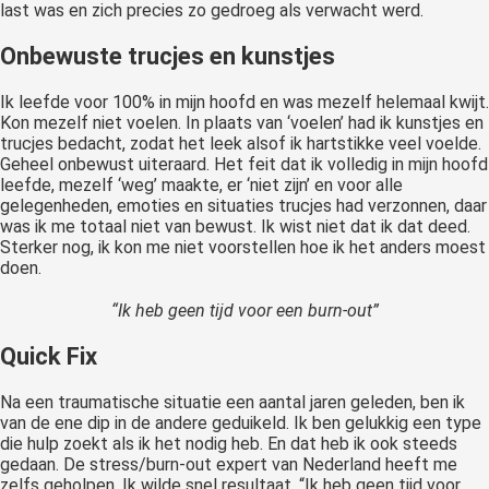
last was en zich precies zo gedroeg als verwacht werd.
Onbewuste trucjes en kunstjes
Ik leefde voor 100% in mijn hoofd en was mezelf helemaal kwijt.
Kon mezelf niet voelen. In plaats van ‘voelen’ had ik kunstjes en
trucjes bedacht, zodat het leek alsof ik hartstikke veel voelde.
Geheel onbewust uiteraard. Het feit dat ik volledig in mijn hoofd
leefde, mezelf ‘weg’ maakte, er ‘niet zijn’ en voor alle
gelegenheden, emoties en situaties trucjes had verzonnen, daar
was ik me totaal niet van bewust. Ik wist niet dat ik dat deed.
Sterker nog, ik kon me niet voorstellen hoe ik het anders moest
doen.
“Ik heb geen tijd voor een burn-out”
Quick Fix
Na een traumatische situatie een aantal jaren geleden, ben ik
van de ene dip in de andere geduikeld. Ik ben gelukkig een type
die hulp zoekt als ik het nodig heb. En dat heb ik ook steeds
gedaan. De stress/burn-out expert van Nederland heeft me
zelfs geholpen. Ik wilde snel resultaat. “Ik heb geen tijd voor