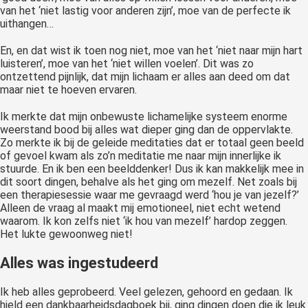
van het ‘niet lastig voor anderen zijn’, moe van de perfecte ik
uithangen…
En, en dat wist ik toen nog niet, moe van het ‘niet naar mijn hart
luisteren’, moe van het ‘niet willen voelen’. Dit was zo
ontzettend pijnlijk, dat mijn lichaam er alles aan deed om dat
maar niet te hoeven ervaren.
Ik merkte dat mijn onbewuste lichamelijke systeem enorme
weerstand bood bij alles wat dieper ging dan de oppervlakte.
Zo merkte ik bij de geleide meditaties dat er totaal geen beeld
of gevoel kwam als zo’n meditatie me naar mijn innerlijke ik
stuurde. En ik ben een beelddenker! Dus ik kan makkelijk mee in
dit soort dingen, behalve als het ging om mezelf. Net zoals bij
een therapiesessie waar me gevraagd werd ‘hou je van jezelf?’
Alleen de vraag al maakt mij emotioneel, niet echt wetend
waarom. Ik kon zelfs niet ‘ik hou van mezelf’ hardop zeggen.
Het lukte gewoonweg niet!
Alles was ingestudeerd
Ik heb alles geprobeerd. Veel gelezen, gehoord en gedaan. Ik
hield een dankbaarheidsdagboek bij, ging dingen doen die ik leuk