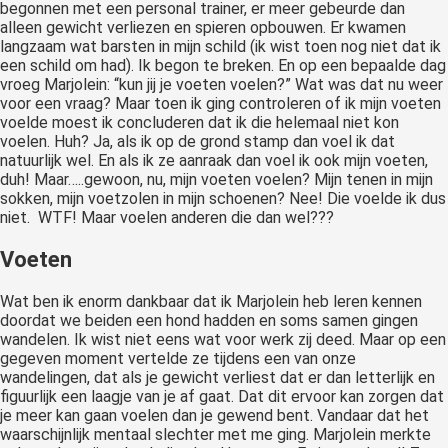
begonnen met een personal trainer, er meer gebeurde dan
alleen gewicht verliezen en spieren opbouwen. Er kwamen
langzaam wat barsten in mijn schild (ik wist toen nog niet dat ik
een schild om had). Ik begon te breken. En op een bepaalde dag
vroeg Marjolein: “kun jij je voeten voelen?” Wat was dat nu weer
voor een vraag? Maar toen ik ging controleren of ik mijn voeten
voelde moest ik concluderen dat ik die helemaal niet kon
voelen. Huh? Ja, als ik op de grond stamp dan voel ik dat
natuurlijk wel. En als ik ze aanraak dan voel ik ook mijn voeten,
duh! Maar…..gewoon, nu, mijn voeten voelen? Mijn tenen in mijn
sokken, mijn voetzolen in mijn schoenen? Nee! Die voelde ik dus
niet. WTF! Maar voelen anderen die dan wel???
Voeten
Wat ben ik enorm dankbaar dat ik Marjolein heb leren kennen
doordat we beiden een hond hadden en soms samen gingen
wandelen. Ik wist niet eens wat voor werk zij deed. Maar op een
gegeven moment vertelde ze tijdens een van onze
wandelingen, dat als je gewicht verliest dat er dan letterlijk en
figuurlijk een laagje van je af gaat. Dat dit ervoor kan zorgen dat
je meer kan gaan voelen dan je gewend bent. Vandaar dat het
waarschijnlijk mentaal slechter met me ging. Marjolein merkte