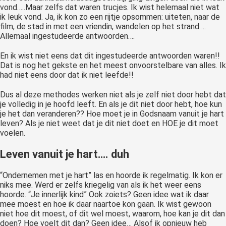
vond…..Maar zelfs dat waren trucjes. Ik wist helemaal niet wat
ik leuk vond. Ja, ik kon zo een rijtje opsommen: uiteten, naar de
film, de stad in met een vriendin, wandelen op het strand….
Allemaal ingestudeerde antwoorden….
En ik wist niet eens dat dit ingestudeerde antwoorden waren!!
Dat is nog het gekste en het meest onvoorstelbare van alles. Ik
had niet eens door dat ik niet leefde!!
Dus al deze methodes werken niet als je zelf niet door hebt dat
je volledig in je hoofd leeft. En als je dit niet door hebt, hoe kun
je het dan veranderen?? Hoe moet je in Godsnaam vanuit je hart
leven? Als je niet weet dat je dit niet doet en HOE je dit moet
voelen.
Leven vanuit je hart…. duh
“Ondernemen met je hart” las en hoorde ik regelmatig. Ik kon er
niks mee. Werd er zelfs kriegelig van als ik het weer eens
hoorde. “Je innerlijk kind” Ook zoiets? Geen idee wat ik daar
mee moest en hoe ik daar naartoe kon gaan. Ik wist gewoon
niet hoe dit moest, of dit wel moest, waarom, hoe kan je dit dan
doen? Hoe voelt dit dan? Geen idee… Alsof ik opnieuw heb