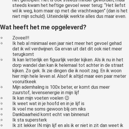
steeds kwam het heftige gevoel weer terug: “Het liefst
wil ik weg, kom maar op met die vrachtwagen” (dan is het
niet mijn schuld). Uiteindelijk werkte alles dus maar even.
Wat heeft het me opgeleverd?
Zoveel!!
Ik heb al minimaal een jaar niet meer het gevoel gehad
dat ik wil verdwijnen. Ga ervan uit dat dit ook niet meer
terugkomt
Ik kan letterlijk en figuurlijk verder kijken. Als ik nu in het
dorp wandel dan kan ik helemaal tot achter in de straat
kijken. Zo gek. Ik zie dingen die ik nooit zag. En ik woon
hier mijn hele leven al. Alsof ik altijd maar een paar meter
vooruitkeek
Mijn ademhaling is 100x beter, er komt dus meer
zuurstof, levensenergie in mijn lijf
Ik kan mijn voeten voelen 😉
Ik weet wat in je hoofd en in je lijf is
Ik voel me soms gewoon blij om niks
Dankbaarheid komt echt van binnenuit
Ik sta supersterk
Ik zit lekker IN mijn lijf en als ik er niet in zit dan weet ik