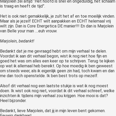
Marjolein zei altijd “Het hoofd is snel en ongeduldig, het lichaam
is traag en heeft de tijd”.
Het is ook niet gemakkelijk, je zult het af en toe moeilijk vinden.
Maar als je jezelf ECHT wilt aanpakken en ECHT helemaal vrij
wilt zijn. Dan is Core Energetica DE manier!!! En dan is Marjolein
van Belle your man ….euh vrouw.
Marjolein, bedankt!
Bedankt dat je me gevraagd hebt om mijn verhaal te delen.
Voordat ik aan dit verhaal begon, wist ik nog niet hoe fijn en
goed het was om alles een keer op te schrijven. Terug te kijken
op wat ik allemaal heb bereikt. Op hoe moedig ik ben geweest
om steeds weer, als ik eigenlijk geen zin had, toch kwam en dan
me dan toch openstelde. Ik ben best trots op mezelf.
Alsof dit verhaal nog een laatste stukje is wat ik nog moest
doen. Ik wist ook nog niet, voordat ik dit verhaal schreef, welke
inzichten ik tijdens mijn verhaal zou krijgen. Hoe mooi is dat?
Heel bijzonder.
Bedankt, lieve Marjolein, dat jij in mijn leven bent gekomen.
Eeuwig dankbaar!