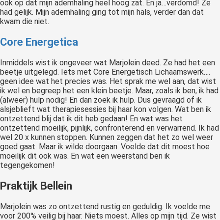
ook op dat mijn ademhaling heel hoog zat. En ja…verdomd! Ze
had gelijk. Mijn ademhaling ging tot mijn hals, verder dan dat
kwam die niet.
Core Energetica
Inmiddels wist ik ongeveer wat Marjolein deed. Ze had het een
beetje uitgelegd. Iets met Core Energetisch Lichaamswerk….
geen idee wat het precies was. Het sprak me wel aan, dat wist
ik wel en begreep het een klein beetje. Maar, zoals ik ben, ik had
(alweer) hulp nodig! En dan zoek ik hulp. Dus gevraagd of ik
alsjeblieft wat therapiesessies bij haar kon volgen. Wat ben ik
ontzettend blij dat ik dit heb gedaan! En wat was het
ontzettend moeilijk, pijnlijk, confronterend en verwarrend. Ik had
wel 20 x kunnen stoppen. Kunnen zeggen dat het zo wel weer
goed gaat. Maar ik wilde doorgaan. Voelde dat dit moest hoe
moeilijk dit ook was. En wat een weerstand ben ik
tegengekomen!
Praktijk Bellein
Marjolein was zo ontzettend rustig en geduldig. Ik voelde me
voor 200% veilig bij haar. Niets moest. Alles op mijn tijd. Ze wist